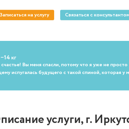
Записаться на услугу
Связаться с консультанто
 −14 кг
счастье! Вы меня спасли, потому что я уже не просто 
ему испугалась будущего с такой спиной, которая у
писание услуги, г. Иркут