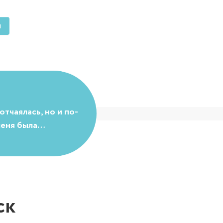
м
отчаялась, но и по-
 меня была…
ск