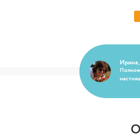
Ирина,
Полное 
настоящ
О