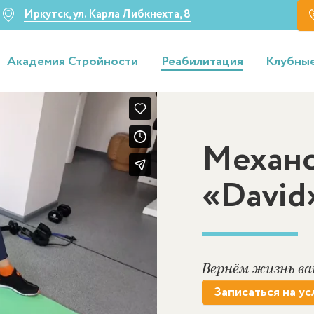
Иркутск, ул. Карла Либкнехта, 8
Академия Стройности
Реабилитация
Клубные
Механо
«David
Вернём жизнь ва
Записаться на ус